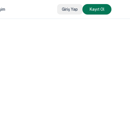
işim
Giriş Yap
Kayıt Ol