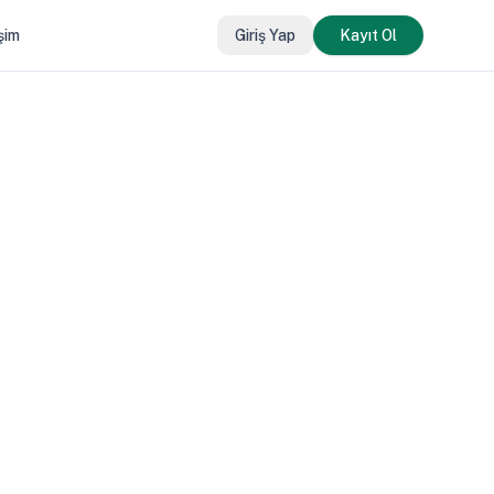
işim
Giriş Yap
Kayıt Ol