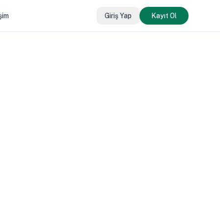
işim
Giriş Yap
Kayıt Ol