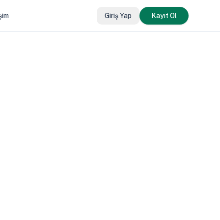
işim
Giriş Yap
Kayıt Ol